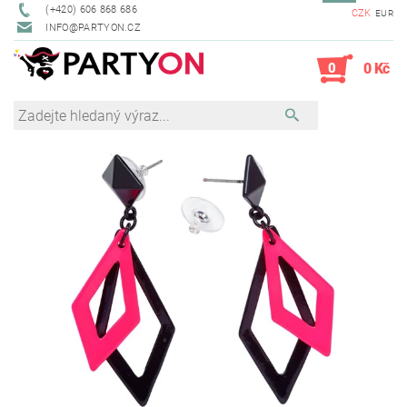
(+420) 606 868 686
CZK
EUR
INFO@PARTYON.CZ
0
0 Kč