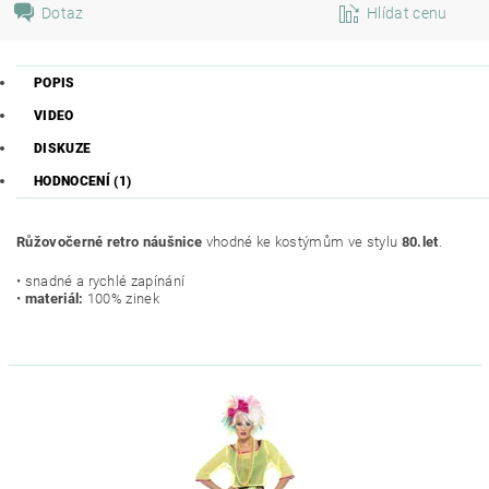
Dotaz
Hlídat cenu
POPIS
VIDEO
DISKUZE
HODNOCENÍ (1)
Růžovočerné retro náušnice
vhodné ke kostýmům ve stylu
80.let
.
• snadné a rychlé zapínání
•
materiál:
100% zinek