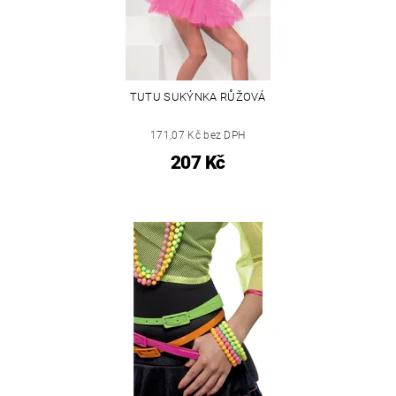
TUTU SUKÝNKA RŮŽOVÁ
171,07 Kč bez DPH
207 Kč