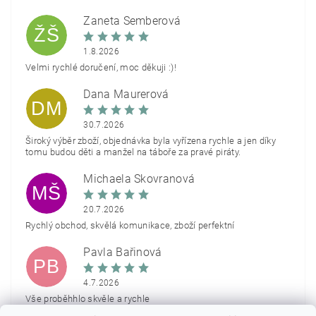
Žaneta Šemberová
ŽŠ
1.8.2026
Velmi rychlé doručení, moc děkuji :)!
Dana Maurerová
DM
30.7.2026
Široký výběr zboží, objednávka byla vyřízena rychle a jen díky
tomu budou děti a manžel na táboře za pravé piráty.
Michaela Škovranová
MŠ
20.7.2026
Rychlý obchod, skvělá komunikace, zboží perfektní
Pavla Bařinová
PB
4.7.2026
Vše proběhhlo skvěle a rychle