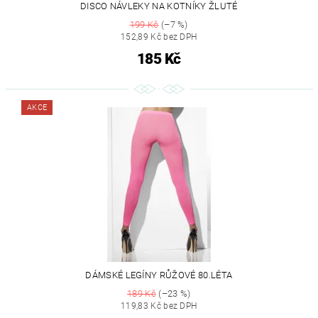
DISCO NÁVLEKY NA KOTNÍKY ŽLUTÉ
199 Kč
(–7 %)
152,89 Kč bez DPH
185 Kč
AKCE
DÁMSKÉ LEGÍNY RŮŽOVÉ 80.LÉTA
189 Kč
(–23 %)
119,83 Kč bez DPH