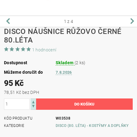
1
z 4
DISCO NÁUŠNICE RŮŽOVO ČERNÉ
80.LÉTA
1 hodnocení
Dostupnost
Skladem
(2 ks)
Můžeme doručit do
7.8.2026
95 Kč
78,51 Kč bez DPH
KÓD PRODUKTU
W03538
KATEGORIE
DISCO (80. LÉTA) - KOSTÝMY A DOPLŇKY