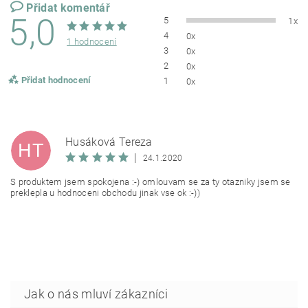
Přidat komentář
5,0
5
1x
4
0x
1 hodnocení
3
0x
2
0x
Přidat hodnocení
1
0x
Husáková Tereza
HT
|
24.1.2020
S produktem jsem spokojena :-) omlouvam se za ty otazniky jsem se
preklepla u hodnoceni obchodu jinak vse ok :-))