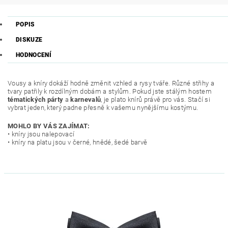
POPIS
DISKUZE
HODNOCENÍ
Vousy a kníry dokáží hodně změnit vzhled a rysy tváře. Různé střihy a
tvary patřily k rozdílným dobám a stylům. Pokud jste stálým hostem
tématických párty
a
karnevalů
, je plato knírů právě pro vás. Stačí si
vybrat jeden, který padne přesně k vašemu nynějšímu kostýmu.
MOHLO BY VÁS ZAJÍMAT:
• kníry jsou nalepovací
• kníry na platu jsou v černé, hnědé, šedé barvě