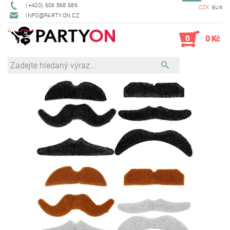
(+420) 606 868 686
CZK
EUR
INFO@PARTYON.CZ
0
0 Kč