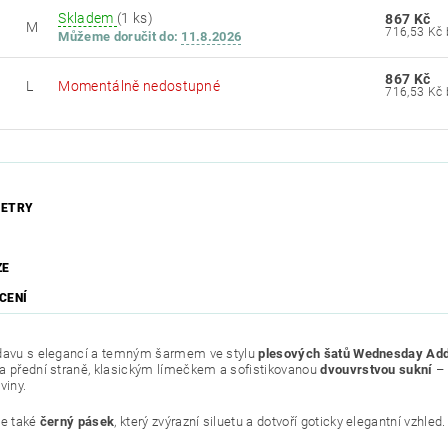
Skladem
(1 ks)
867 Kč
M
Můžeme doručit do:
11.8.2026
867 Kč
L
Momentálně nedostupné
ETRY
ZE
CENÍ
davu s elegancí a temným šarmem ve stylu
plesových šatů Wednesday A
a přední straně, klasickým límečkem a sofistikovanou
dvouvrstvou sukní
– 
viny.
je také
černý pásek
, který zvýrazní siluetu a dotvoří goticky elegantní vzhled