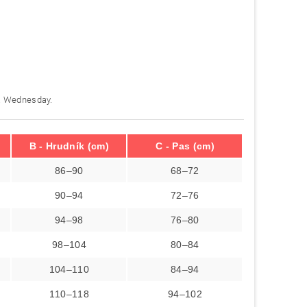
ma Wednesday.
B - Hrudník (cm)
C - Pas (cm)
86–90
68–72
90–94
72–76
94–98
76–80
98–104
80–84
104–110
84–94
110–118
94–102