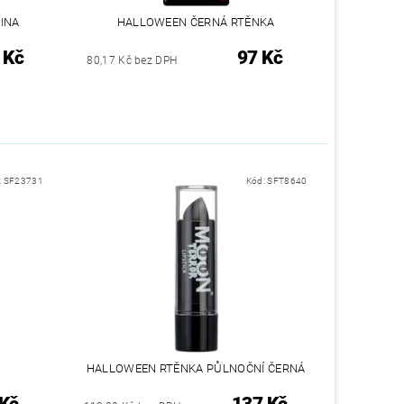
INA
HALLOWEEN ČERNÁ RTĚNKA
 Kč
97 Kč
80,17 Kč bez DPH
:
SF23731
Kód:
SFT8640
HALLOWEEN RTĚNKA PŮLNOČNÍ ČERNÁ
 Kč
137 Kč