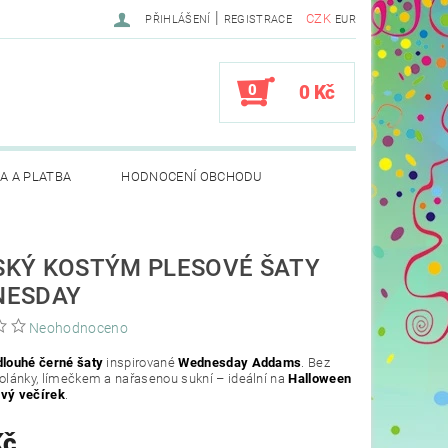
|
CZK
PŘIHLÁŠENÍ
REGISTRACE
EUR
0
0 Kč
A A PLATBA
HODNOCENÍ OBCHODU
KÝ KOSTÝM PLESOVÉ ŠATY
NESDAY
Neohodnoceno
dlouhé černé šaty
inspirované
Wednesday Addams
. Bez
volánky, límečkem a nařasenou sukní – ideální na
Halloween
ový večírek
.
Kč