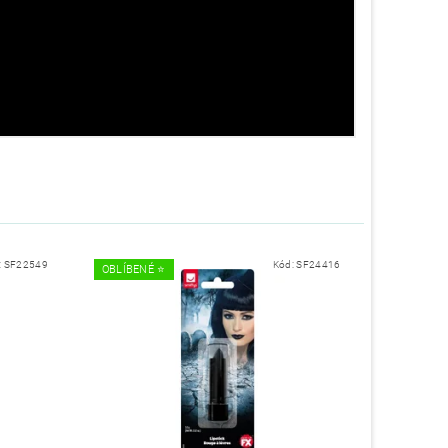
:
SF22549
Kód:
SF24416
OBLÍBENÉ ⭐️