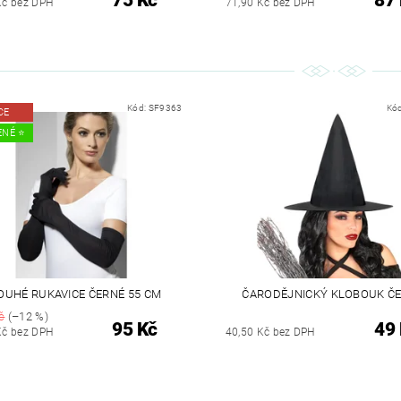
Kč bez DPH
71,90 Kč bez DPH
Kód:
SF9363
Kó
CE
NÉ ⭐️
OUHÉ RUKAVICE ČERNÉ 55 CM
ČARODĚJNICKÝ KLOBOUK Č
č
(–12 %)
95 Kč
49
Kč bez DPH
40,50 Kč bez DPH