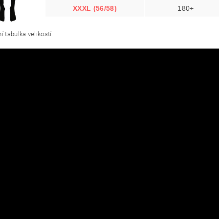
XXXL (56/58)
180+
í tabulka velikostí