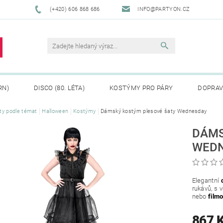
(+420) 606 868 686
INFO@PARTYON.CZ
RN)
DISCO (80. LÉTA)
KOSTÝMY PRO PÁRY
DOPRAV
ty podle témat
Halloween
Kostýmy
Dámský kostým plesové šaty Wednesday
CENÍ ZBOŽÍ
REKLAMACE
DÁMS
WED
Elegantní
rukávů, s 
nebo
film
867 