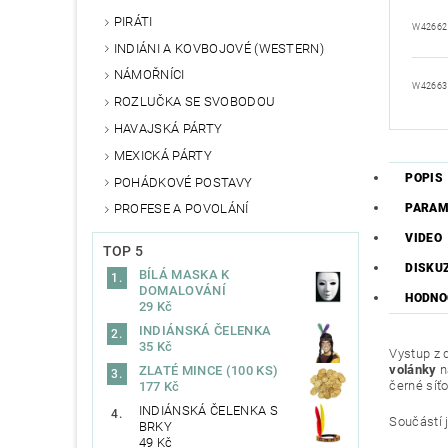
PIRÁTI
W42662
INDIÁNI A KOVBOJOVÉ (WESTERN)
NÁMOŘNÍCI
W42663
ROZLUČKA SE SVOBODOU
HAVAJSKÁ PÁRTY
MEXICKÁ PÁRTY
POPIS
POHÁDKOVÉ POSTAVY
PARAM
PROFESE A POVOLÁNÍ
VIDEO
TOP 5
DISKU
BÍLÁ MASKA K
DOMALOVÁNÍ
HODNO
29 Kč
INDIÁNSKÁ ČELENKA
35 Kč
Vystup z 
volánky
n
ZLATÉ MINCE (100 KS)
černé síťo
177 Kč
INDIÁNSKÁ ČELENKA S
Součástí 
BRKY
49 Kč