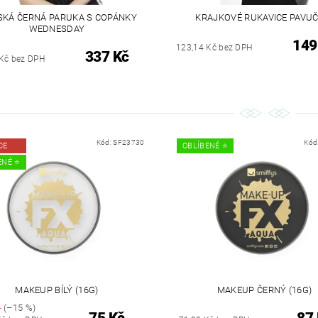
KÁ ČERNÁ PARUKA S COPÁNKY
KRAJKOVÉ RUKAVICE PAVUČ
WEDNESDAY
149
123,14 Kč bez DPH
337 Kč
Kč bez DPH
Kód:
SF23730
Kód
CE
OBLÍBENÉ ⭐️
NÉ ⭐️
MAKEUP BÍLÝ (16G)
MAKEUP ČERNÝ (16G)
č
(–15 %)
75 Kč
87