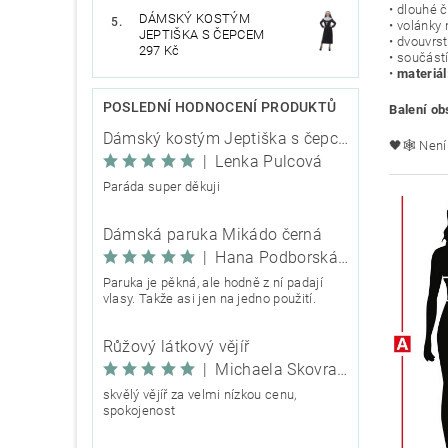
• dlouhé 
DÁMSKÝ KOSTÝM
• volánky 
JEPTIŠKA S ČEPCEM
• dvouvrs
297 Kč
• součást
•
materiál
POSLEDNÍ HODNOCENÍ PRODUKTŮ
Balení ob
Dámský kostým Jeptiška s čepcem
🖤🕸️ Nen
|
Lenka Pulcová
Paráda super děkuji
Dámská paruka Mikádo černá
|
Hana Podborská TRIXIE
Paruka je pěkná, ale hodně z ní padají
vlasy. Takže asi jen na jedno použití.
Růžový látkový vějíř
|
Michaela Škovranová
skvělý vějíř za velmi nízkou cenu,
spokojenost