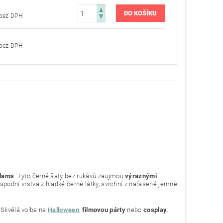
716,53 Kč bez DPH
716,53 Kč bez DPH
ddams
. Tyto černé šaty bez rukávů zaujmou
výraznými
spodní vrstva z hladké černé látky, svrchní z nařasené jemné
. Skvělá volba na
Halloween
,
filmovou párty
nebo
cosplay
.