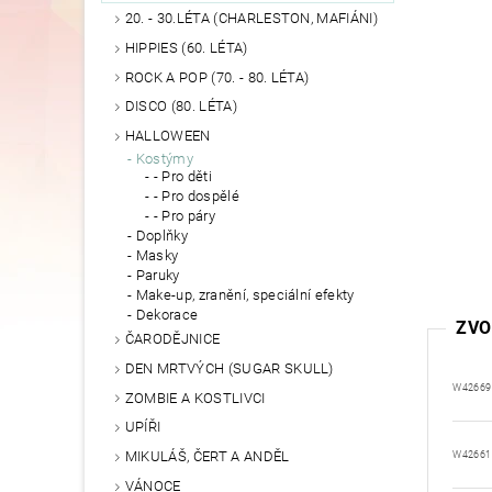
20. - 30.LÉTA (CHARLESTON, MAFIÁNI)
HIPPIES (60. LÉTA)
ROCK A POP (70. - 80. LÉTA)
DISCO (80. LÉTA)
HALLOWEEN
Kostýmy
- Pro děti
- Pro dospělé
- Pro páry
Doplňky
Masky
Paruky
Make-up, zranění, speciální efekty
Dekorace
ZVO
ČARODĚJNICE
DEN MRTVÝCH (SUGAR SKULL)
W42669
ZOMBIE A KOSTLIVCI
UPÍŘI
MIKULÁŠ, ČERT A ANDĚL
W42661
VÁNOCE