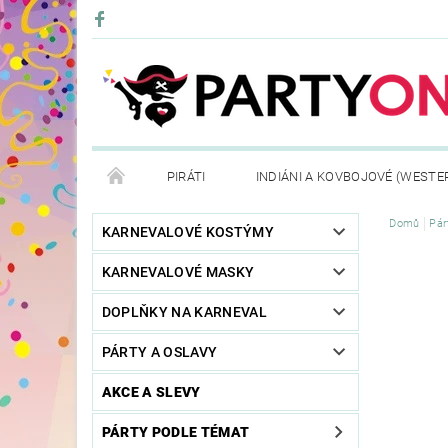
PIRÁTI
INDIÁNI A KOVBOJOVÉ (WESTE
Domů
Pár
KONTAKTY
OBCHODNÍ PODMÍNKY
VRÁ
KARNEVALOVÉ KOSTÝMY
KARNEVALOVÉ MASKY
DOPLŇKY NA KARNEVAL
PÁRTY A OSLAVY
AKCE A SLEVY
PÁRTY PODLE TÉMAT