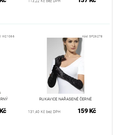
113,22 Kč bez DPH
d:
W21066
Kód:
SF26278
ERNÝ
RUKAVICE NAŘASENÉ ČERNÉ
 Kč
159 Kč
131,40 Kč bez DPH