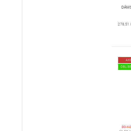
DÁMS
278,51 
AK
OBLÍBE
89 K