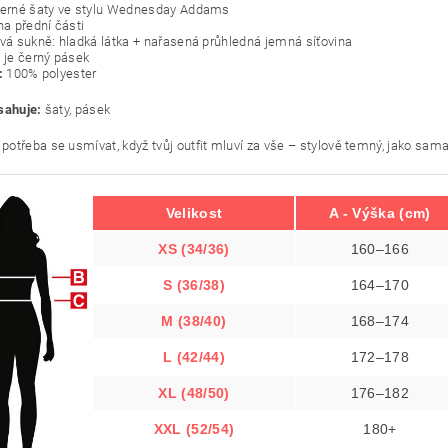
černé šaty ve stylu Wednesday Addams
na přední části
tvá sukně: hladká látka + nařasená průhledná jemná síťovina
í je černý pásek
:
100% polyester
sahuje:
šaty, pásek
í potřeba se usmívat, když tvůj outfit mluví za vše – stylově temný, jako sa
Velikost
A - Výška (cm)
XS (34/36)
160–166
S (36/38)
164–170
M (38/40)
168–174
L (42/44)
172–178
XL (48/50)
176–182
XXL (52/54)
180+