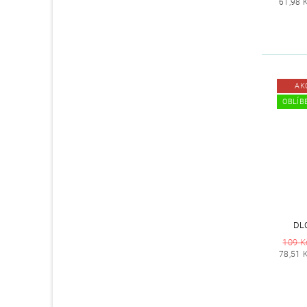
61,98 
AK
OBLÍBE
DL
109 K
78,51 