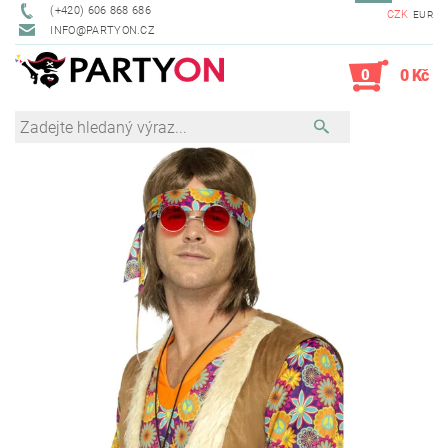
(+420) 606 868 686
CZK
EUR
INFO@PARTYON.CZ
0
0 Kč