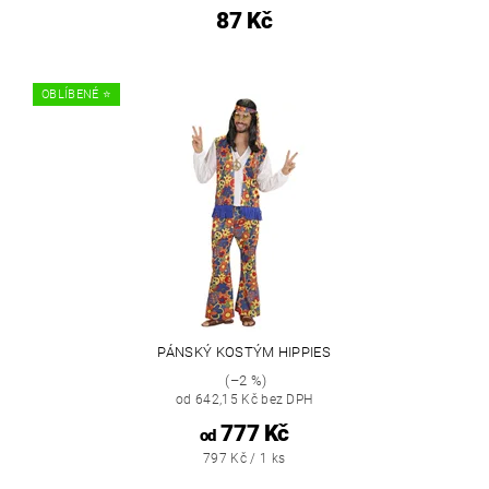
87 Kč
OBLÍBENÉ ⭐️
PÁNSKÝ KOSTÝM HIPPIES
(–2 %)
od 642,15 Kč bez DPH
777 Kč
od
797 Kč / 1 ks