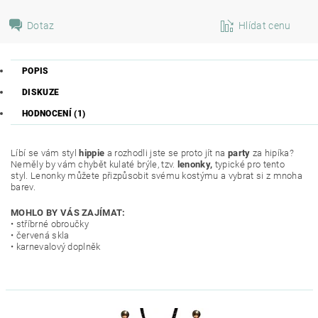
Dotaz
Hlídat cenu
POPIS
DISKUZE
HODNOCENÍ (1)
Líbí se vám styl
hippie
a rozhodli jste se proto jít na
party
za hipíka?
Neměly by vám chybět kulaté brýle, tzv.
lenonky,
typické pro tento
styl. Lenonky můžete přizpůsobit svému kostýmu a vybrat si z mnoha
barev.
MOHLO BY VÁS ZAJÍMAT:
• stříbrné obroučky
• červená skla
• karnevalový doplněk