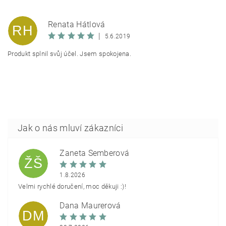
Renata Hátlová
RH
|
5.6.2019
Produkt splnil svůj účel. Jsem spokojena.
Žaneta Šemberová
ŽŠ
1.8.2026
Velmi rychlé doručení, moc děkuji :)!
Dana Maurerová
DM