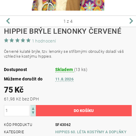
1
z 4
HIPPIE BRÝLE LENONKY ČERVENÉ
1 hodnocení
Červené kulaté brýle, tzv. lenonky se stříbrnými obroučky doladí váš
vzhled ke kostýmu hippies.
Dostupnost
Skladem
(13 ks)
Můžeme doručit do
11.8.2026
75 Kč
61,98 Kč bez DPH
KÓD PRODUKTU
SF43062
KATEGORIE
HIPPIES 60. LÉTA KOSTÝMY A DOPLŇKY