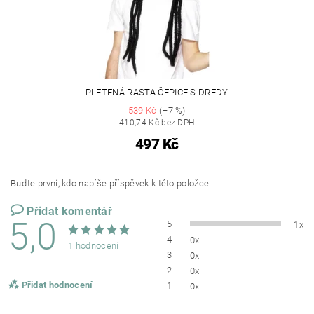
PLETENÁ RASTA ČEPICE S DREDY
539 Kč
(–7 %)
410,74 Kč bez DPH
497 Kč
Buďte první, kdo napíše příspěvek k této položce.
Přidat komentář
5,0
5
1x
4
0x
1 hodnocení
3
0x
2
0x
Přidat hodnocení
1
0x