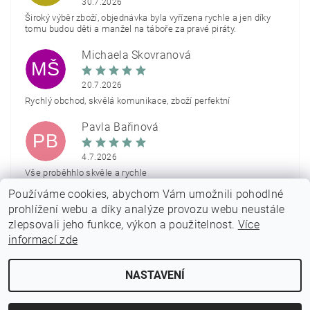
30.7.2026
Široký výběr zboží, objednávka byla vyřízena rychle a jen díky
tomu budou děti a manžel na táboře za pravé piráty.
Michaela Škovranová
MŠ
20.7.2026
Rychlý obchod, skvělá komunikace, zboží perfektní
Pavla Bařinová
PB
4.7.2026
Vše proběhhlo skvěle a rychle
Používáme cookies, abychom Vám umožnili pohodlné
Zobrazit další hodnocení
prohlížení webu a díky analýze provozu webu neustále
zlepsovali jeho funkce, výkon a použitelnost.
Více
informací zde
NASTAVENÍ
2026 © PARTYON.cz, všechna práva vyhrazena