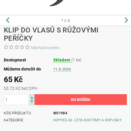
1
z 4
KLIP DO VLASŮ S RŮŽOVÝMI
PEŘÍČKY
Neohodnoceno
Dostupnost
Skladem
(1 ks)
Můžeme doručit do
11.8.2026
65 Kč
53,72 Kč bez DPH
KÓD PRODUKTU
W01984
KATEGORIE
HIPPIES 60. LÉTA KOSTÝMY A DOPLŇKY