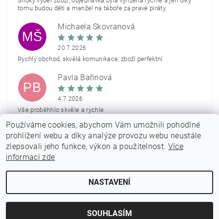
Široký výběr zboží, objednávka byla vyřízena rychle a jen díky
tomu budou děti a manžel na táboře za pravé piráty.
Michaela Škovranová
MŠ
20.7.2026
Rychlý obchod, skvělá komunikace, zboží perfektní
Pavla Bařinová
PB
4.7.2026
Vše proběhhlo skvěle a rychle
Používáme cookies, abychom Vám umožnili pohodlné
Zobrazit další hodnocení
prohlížení webu a díky analýze provozu webu neustále
zlepsovali jeho funkce, výkon a použitelnost.
Více
informací zde
NASTAVENÍ
2026 © PARTYON.cz, všechna práva vyhrazena
Vytvořil Shoptet
SOUHLASÍM