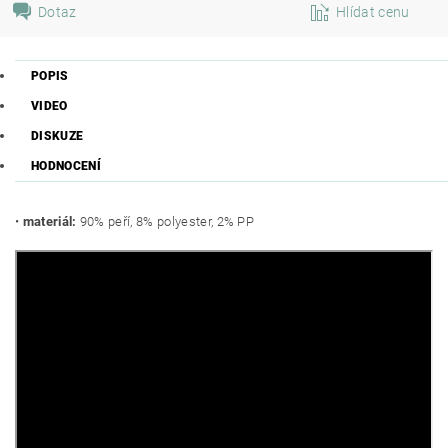
Dotaz
Hlídat cenu
POPIS
VIDEO
DISKUZE
HODNOCENÍ
•
materiál:
90% peří, 8% polyester, 2% PP