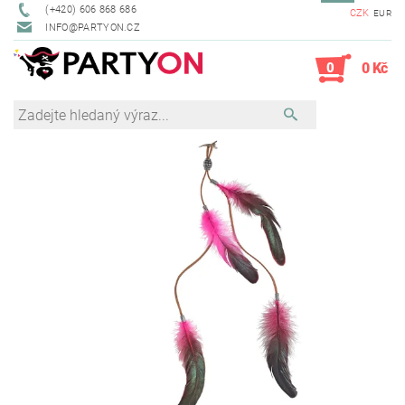
(+420) 606 868 686
CZK
EUR
INFO@PARTYON.CZ
0
0 Kč