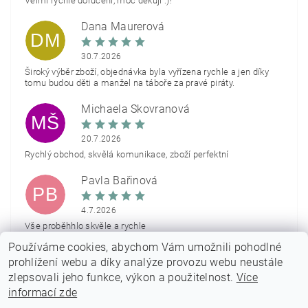
Velmi rychlé doručení, moc děkuji :)!
Dana Maurerová
DM
30.7.2026
Široký výběr zboží, objednávka byla vyřízena rychle a jen díky
tomu budou děti a manžel na táboře za pravé piráty.
Michaela Škovranová
MŠ
20.7.2026
Rychlý obchod, skvělá komunikace, zboží perfektní
Pavla Bařinová
PB
4.7.2026
Vše proběhhlo skvěle a rychle
Používáme cookies, abychom Vám umožnili pohodlné
Zobrazit další hodnocení
prohlížení webu a díky analýze provozu webu neustále
zlepsovali jeho funkce, výkon a použitelnost.
Více
informací zde