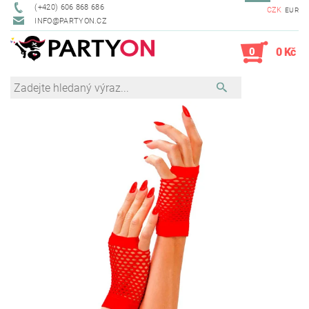
(+420) 606 868 686
CZK
EUR
INFO@PARTYON.CZ
0
0 Kč