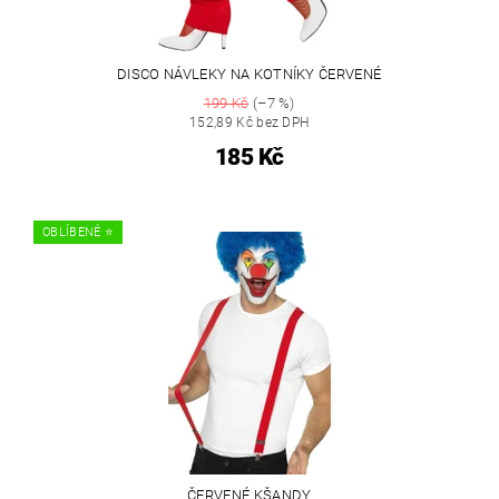
DISCO NÁVLEKY NA KOTNÍKY ČERVENÉ
199 Kč
(–7 %)
152,89 Kč bez DPH
185 Kč
OBLÍBENÉ ⭐️
ČERVENÉ KŠANDY