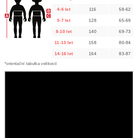
4-6 let
116
58-62
5-7 let
128
65-69
8-10 let
140
69-73
11-13 let
158
80-84
14-16 let
164
83-87
*orientační tabulka velikostí