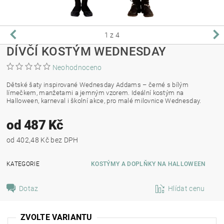
1
z 4
DÍVČÍ KOSTÝM WEDNESDAY
Neohodnoceno
Dětské šaty inspirované Wednesday Addams – černé s bílým
límečkem, manžetami a jemným vzorem. Ideální kostým na
Halloween, karneval i školní akce, pro malé milovnice Wednesday.
od 487 Kč
od 402,48 Kč bez DPH
KATEGORIE
KOSTÝMY A DOPLŇKY NA HALLOWEEN
Dotaz
Hlídat cenu
ZVOLTE VARIANTU