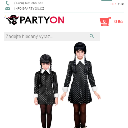
(+420) 606 868 686
CZK
EUR
INFO@PARTYON.CZ
0
0 Kč