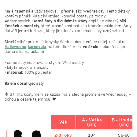
Malá, tajemná a vždy stylová – přesně jako Wednesday! Tento dětský
kostým přináší klasický vzhled ikonické postavy z rodiny
Addamsových.
Černé šaty s dlouhými rukávy
doplňuje výrazný
bílý
límeček a manžety
, které krásně kontrastují s tmavým základem. Šaty
dotváří jemný bílý vzor, který jim dodává originální a výrazný vzhled.
Skvělý výběr pro malé fanynky Wednesday, které se chtějí ukázat na
Halloweenu
,
karnevalu
, na tematickém dni
ve škole
. nebo třeba jen
doma s kamarádkami.
• černé šaty inspirované stylem Wednesday
• bílý límeček a manžety
•
materiál:
100% polyester
Balení obsahuje:
šaty
🕸️ S tímto kostýmem se každá malá slečna promění ve Wednesday –
tichou a děsivě tajemnou. 🖤
A - Výška
B - Hrudník
Věk
(cm)
(cm)
2-3 roky
104
56-60