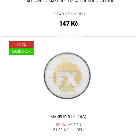
HALLOWEEN MAKEUP TUŽKA PŮLNOČNÍ ČERNÁ
121,49 Kč bez DPH
147 Kč
AKCE
OBLÍBENÉ ⭐️
MAKEUP BÍLÝ (16G)
89 Kč
(–15 %)
61,98 Kč bez DPH