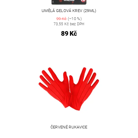
UMĚLÁ GELOVÁ KREV (29ML)
99 Kč
(–10 %)
73,55 Kč bez DPH
89 Kč
ČERVENÉ RUKAVICE