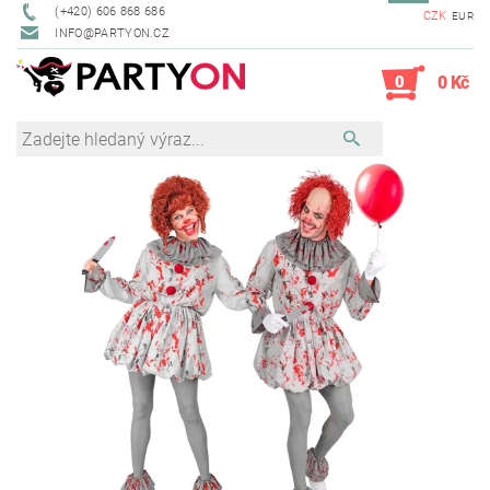
(+420) 606 868 686
CZK
EUR
INFO@PARTYON.CZ
0
0 Kč