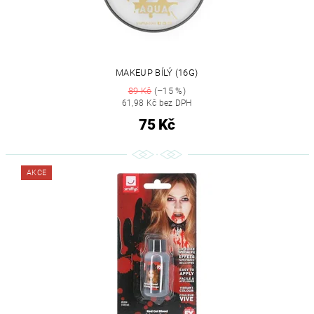
MAKEUP BÍLÝ (16G)
89 Kč
(–15 %)
61,98 Kč bez DPH
75 Kč
AKCE