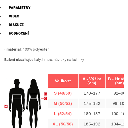
PARAMETRY
VIDEO
DISKUZE
HODNOCENÍ
•
materiál:
100% polyester
Balení obsahuje:
šaty, límec, návleky na kotníky
A - Výška
B - Hrudn
Velikost
(cm)
(cm)
S (48/50)
170–177
92–96
M (50/52)
175–182
96–100
L (52/54)
180–187
100–104
XL (56/58)
185–192
104–110