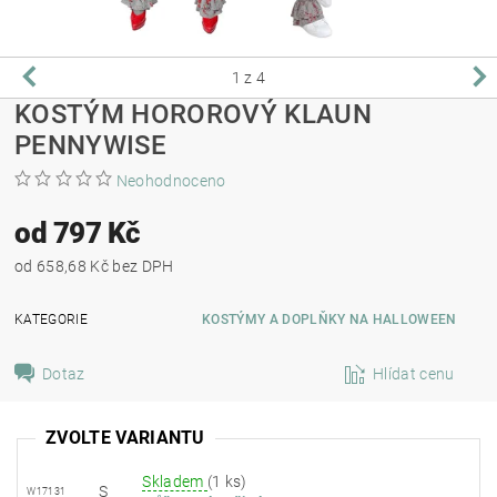
1
z 4
KOSTÝM HOROROVÝ KLAUN
PENNYWISE
Neohodnoceno
od 797 Kč
od 658,68 Kč bez DPH
KATEGORIE
KOSTÝMY A DOPLŇKY NA HALLOWEEN
Dotaz
Hlídat cenu
ZVOLTE VARIANTU
Skladem
(1 ks)
S
W17131