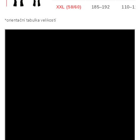
XXL (58/60)
185–192
110–118
*orientační tabulka velikostí