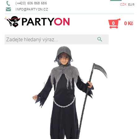
(+420) 606 868 686
CZK
EUR
INFO@PARTYON.CZ
0
0 Kč