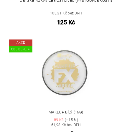
DĚTSKÉ RUKAVICE KOSTLIVEC (VYSTOUPLÉ KOSTI)
103,31 Kč bez DPH
125 Kč
AKCE
OBLÍBENÉ ⭐️
MAKEUP BÍLÝ (16G)
89 Kč
(–15 %)
61,98 Kč bez DPH