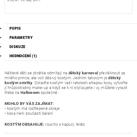
650,41 Kč bez DPH
POPIS
PARAMETRY
DISKUZE
HODNOCENÍ (1)
Některé děti se zkrátka odmítají na
dětský karneval
převléknout za
milého prince, ale volí děsivý kostým. Jedním takovým je
dětský
kostým smrtky
. Dolaďte kostým vaší ratolesti atrapou kosy, vytvořte
jí hrůzostrašný make-up a když se k ní stylizujete i vy, můžete vyrazit
třeba na
Halloween
společně.
MOHLO BY VÁS ZAJÍMAT:
• kostým má roztřepené okraje
• kosa není součástí balení
KOSTÝM OBSAHUJE:
roucho s kapucí, řetěz