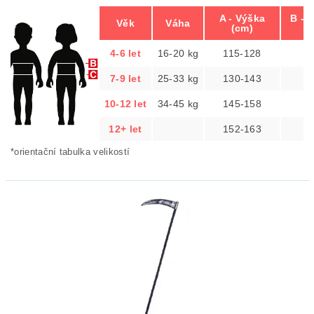
A - Výška
B - 
Věk
Váha
(cm)
(
4-6 let
16-20 kg
115-128
5
7-9 let
25-33 kg
130-143
6
10-12 let
34-45 kg
145-158
7
12+ let
152-163
*orientační tabulka velikostí