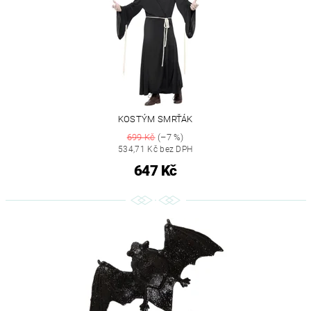
KOSTÝM SMRŤÁK
699 Kč
(–7 %)
534,71 Kč bez DPH
647 Kč