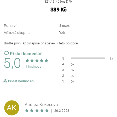
321,49 Kč bez DPH
389 Kč
Pohlaví
Unisex
Věková skupina
Děti
Buďte první, kdo napíše příspěvek k této položce.
Přidat komentář
5,0
5
1x
4
0x
1 hodnocení
3
0x
2
0x
Přidat hodnocení
1
0x
Andrea Kokešová
AK
|
26.2.2023