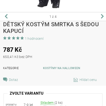
1
z 4
DĚTSKÝ KOSTÝM SMRTKA S ŠEDOU
KAPUCÍ
1 hodnocení
787 Kč
650,41 Kč bez DPH
KATEGORIE
KOSTÝMY NA HALLOWEEN
Dotaz
Hlídat cenu
ZVOLTE VARIANTU
Skladem
(2 ks)
7-9 let
SF35987M