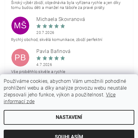
Široký výběr zboží, objednávka byla vyřízena rychle a jen díky
tomu budou děti a manžel na táboře za pravé piráty.
Michaela Škovranová
MŠ
20.7.2026
Rychlý obchod, skvělá komunikace, zboží perfektní
Pavla Bařinová
PB
4.7.2026
Vše proběhhlo skvěle a rychle
Používáme cookies, abychom Vám umožnili pohodlné
Zobrazit další hodnocení
prohlížení webu a díky analýze provozu webu neustále
zlepsovali jeho funkce, výkon a použitelnost.
Více
informací zde
NASTAVENÍ
2026 © PARTYON.cz, všechna práva vyhrazena
Vytvořil Shoptet
SOUHLASÍM