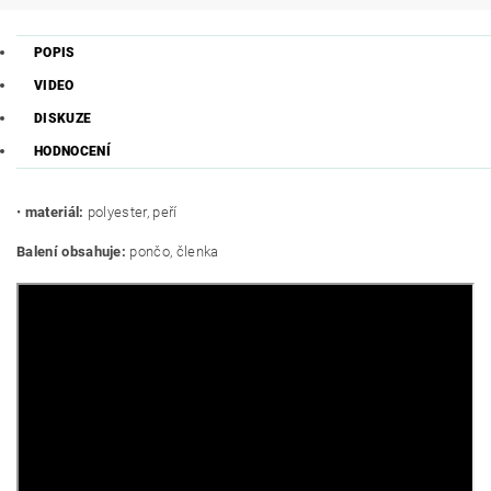
POPIS
VIDEO
DISKUZE
HODNOCENÍ
•
materiál:
polyester, peří
Balení obsahuje:
pončo, členka