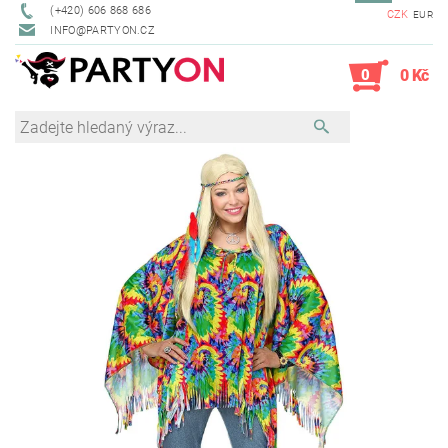
(+420) 606 868 686
CZK
EUR
INFO@PARTYON.CZ
0
0 Kč