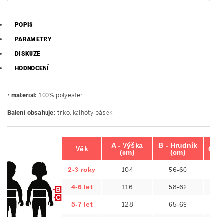
POPIS
PARAMETRY
DISKUZE
HODNOCENÍ
•
materiál:
100% polyester
Balení obsahuje:
triko, kalhoty, pásek
A - Výška
B - Hrudník
Věk
C 
(cm)
(cm)
2-3 roky
104
56-60
4-6 let
116
58-62
5-7 let
128
65-69