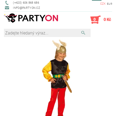
(+420) 606 868 686
CZK
EUR
INFO@PARTYON.CZ
0
0 Kč