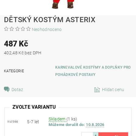
DĚTSKÝ KOSTÝM ASTERIX
Neohodnoceno
487 Kč
402,48 Kč bez DPH
KARNEVALOVÉ KOSTÝMY A DOPLŇKY PRO
KATEGORIE
POHÁDKOVÉ POSTAVY
Dotaz
Hlídat cenu
ZVOLTE VARIANTU
Skladem
(1 ks)
5-7 let
W41966
Můžeme doručit do:
10.8.2026