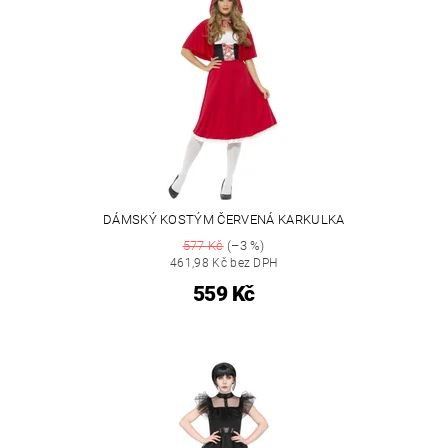
DÁMSKÝ KOSTÝM ČERVENÁ KARKULKA
577 Kč
(–3 %)
461,98 Kč bez DPH
559 Kč