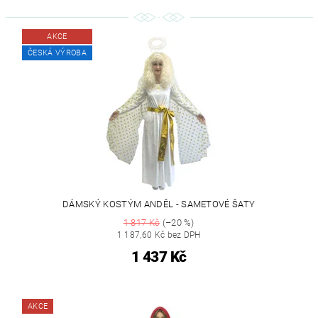
AKCE
ČESKÁ VÝROBA
DÁMSKÝ KOSTÝM ANDĚL - SAMETOVÉ ŠATY
1 817 Kč
(–20 %)
1 187,60 Kč bez DPH
1 437 Kč
AKCE