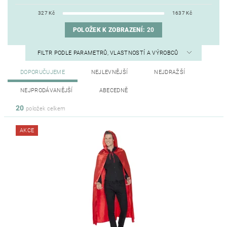
327
Kč
1637
Kč
POLOŽEK K ZOBRAZENÍ:
20
FILTR PODLE PARAMETRŮ, VLASTNOSTÍ A VÝROBCŮ
DOPORUČUJEME
NEJLEVNĚJŠÍ
NEJDRAŽŠÍ
NEJPRODÁVANĚJŠÍ
ABECEDNĚ
20
položek celkem
AKCE