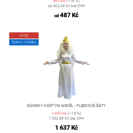
597 Kč
(–18 %)
od 402,48 Kč bez DPH
487 Kč
od
AKCE
ČESKÁ VÝROBA
DÁMSKÝ KOSTÝM ANDĚL - FLEECOVÉ ŠATY
1 997 Kč
(–18 %)
1 352,89 Kč bez DPH
1 637 Kč