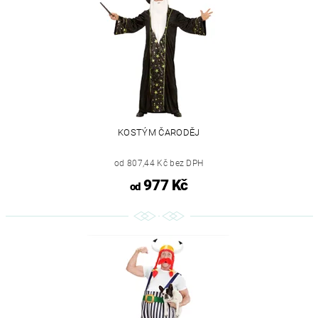
KOSTÝM ČARODĚJ
od 807,44 Kč bez DPH
977 Kč
od