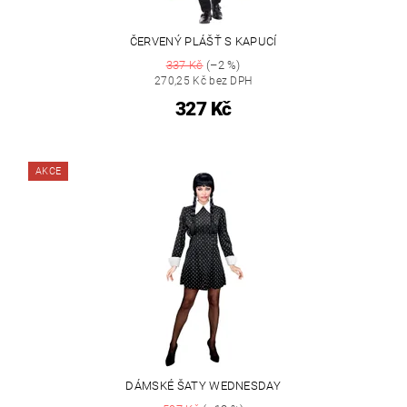
ČERVENÝ PLÁŠŤ S KAPUCÍ
337 Kč
(–2 %)
270,25 Kč bez DPH
327 Kč
AKCE
DÁMSKÉ ŠATY WEDNESDAY