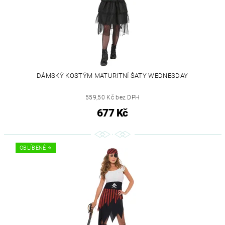
DÁMSKÝ KOSTÝM MATURITNÍ ŠATY WEDNESDAY
559,50 Kč bez DPH
677 Kč
OBLÍBENÉ ⭐️