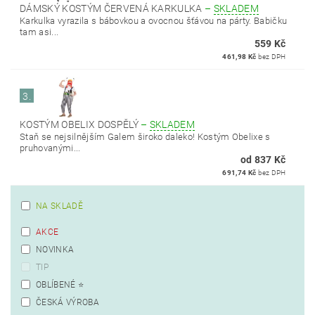
DÁMSKÝ KOSTÝM ČERVENÁ KARKULKA
–
SKLADEM
Karkulka vyrazila s bábovkou a ovocnou šťávou na párty. Babičku
tam asi...
559 Kč
461,98 Kč
bez DPH
3.
KOSTÝM OBELIX DOSPĚLÝ
–
SKLADEM
Staň se nejsilnějším Galem široko daleko! Kostým Obelixe s
pruhovanými...
od 837 Kč
691,74 Kč
bez DPH
NA SKLADĚ
AKCE
NOVINKA
TIP
OBLÍBENÉ ⭐️
ČESKÁ VÝROBA