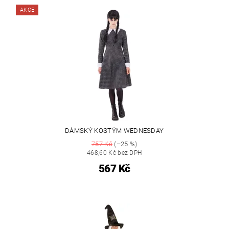
AKCE
DÁMSKÝ KOSTÝM WEDNESDAY
757 Kč
(–25 %)
468,60 Kč bez DPH
567 Kč