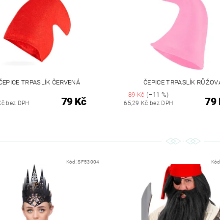
ČEPICE TRPASLÍK ČERVENÁ
ČEPICE TRPASLÍK RŮŽOV
89 Kč
(–11 %)
79 Kč
79 
Kč bez DPH
65,29 Kč bez DPH
Kód:
SF53004
Kód