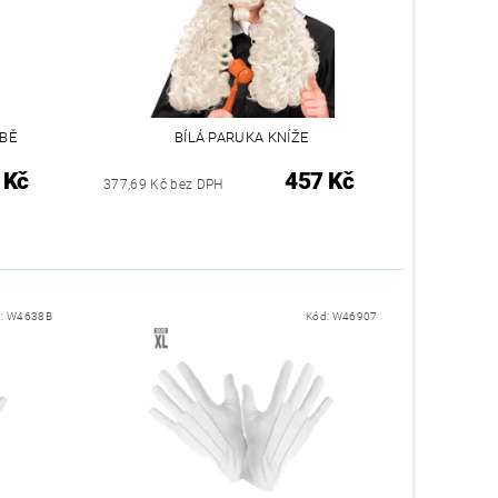
BĚ
BÍLÁ PARUKA KNÍŽE
 Kč
457 Kč
377,69 Kč bez DPH
d:
W4638B
Kód:
W46907