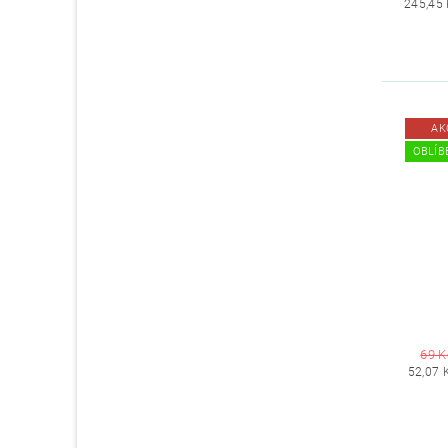
245,45
AK
OBLÍB
69 K
52,07 