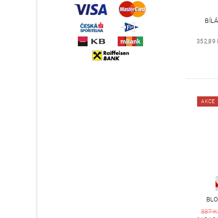
BÍL
352,89
AKCE
BLO
337 K