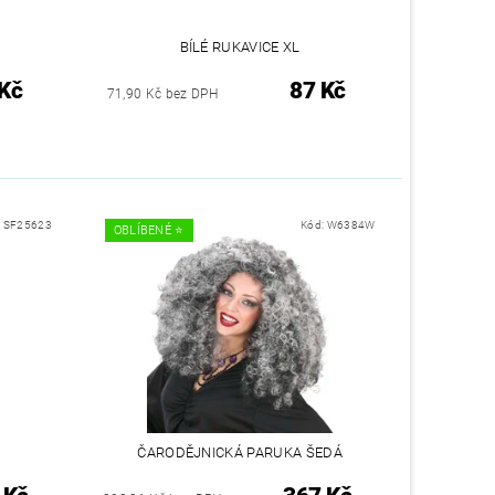
BÍLÉ RUKAVICE XL
Kč
87 Kč
71,90 Kč bez DPH
:
SF25623
Kód:
W6384W
OBLÍBENÉ ⭐️
ČARODĚJNICKÁ PARUKA ŠEDÁ