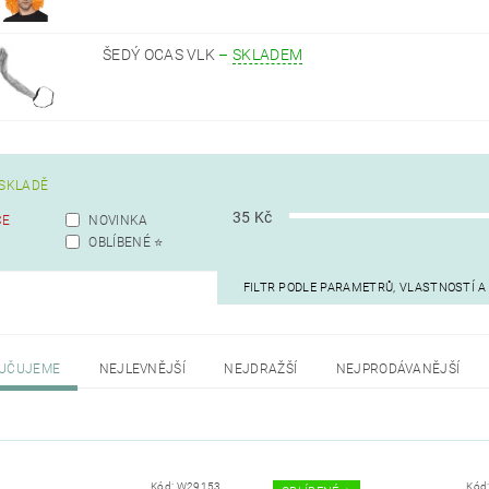
ŠEDÝ OCAS VLK
–
SKLADEM
SKLADĚ
35
Kč
CE
NOVINKA
OBLÍBENÉ ⭐️
FILTR PODLE PARAMETRŮ, VLASTNOSTÍ 
UČUJEME
NEJLEVNĚJŠÍ
NEJDRAŽŠÍ
NEJPRODÁVANĚJŠÍ
Kód:
W29153
Kód