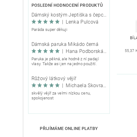
POSLEDNÍ HODNOCENÍ PRODUKTŮ
Dámský kostým Jeptiška s čepcem
|
Lenka Pulcová
Paráda super děkuji
BÍL
Dámská paruka Mikádo černá
|
Hana Podborská TRIXIE
55,37 
Paruka je pěkná, ale hodně z ní padají
vlasy. Takže asi jen na jedno použití.
Růžový látkový vějíř
|
Michaela Škovranová
skvělý vějíř za velmi nízkou cenu,
spokojenost
PŘIJÍMÁME ONLINE PLATBY