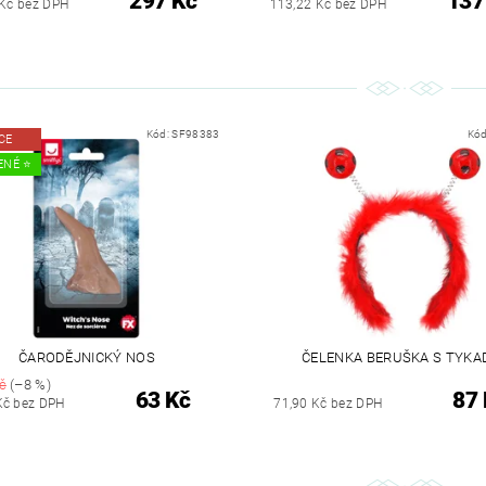
297 Kč
137
 Kč bez DPH
113,22 Kč bez DPH
Kód:
SF98383
Kó
CE
ENÉ ⭐️
ČARODĚJNICKÝ NOS
ČELENKA BERUŠKA S TYKA
č
(–8 %)
63 Kč
87 
Kč bez DPH
71,90 Kč bez DPH