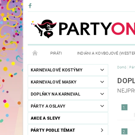
PIRÁTI
INDIÁNI A KOVBOJOVÉ (WESTE
Domů
Pár
KONTAKTY
OBCHODNÍ PODMÍNKY
VRÁ
KARNEVALOVÉ KOSTÝMY
DOP
KARNEVALOVÉ MASKY
NEJPR
DOPLŇKY NA KARNEVAL
PÁRTY A OSLAVY
1.
AKCE A SLEVY
PÁRTY PODLE TÉMAT
2.