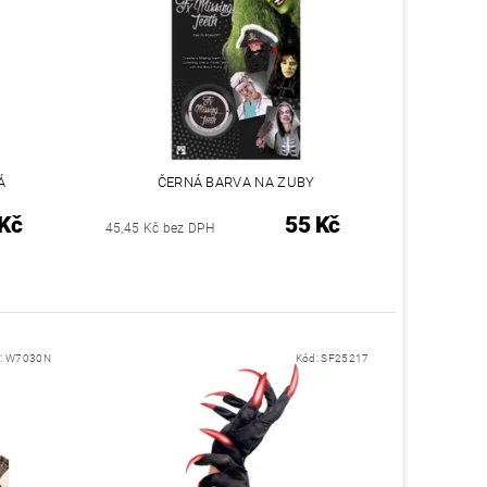
Á
ČERNÁ BARVA NA ZUBY
Kč
55 Kč
45,45 Kč bez DPH
:
W7030N
Kód:
SF25217