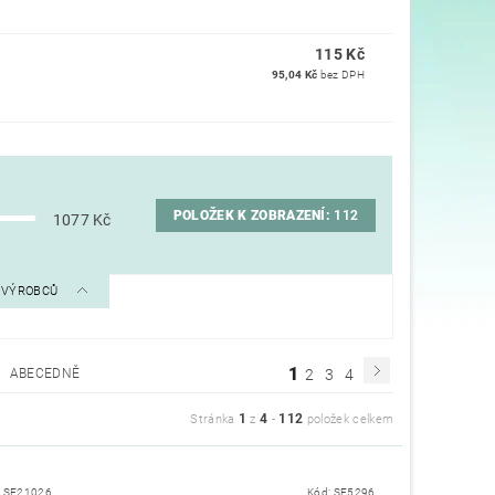
115 Kč
95,04 Kč
bez DPH
POLOŽEK K ZOBRAZENÍ:
112
1077
Kč
A VÝROBCŮ
1
ABECEDNĚ
2
3
4
1
4
112
Stránka
z
-
položek celkem
:
SF21026
Kód:
SF5296