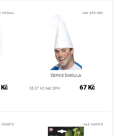
d:
W3334L
Kód:
SF31890
ČEPICE ŠMOULA
 Kč
67 Kč
55,37 Kč bez DPH
:
W0387C
Kód:
W4091S