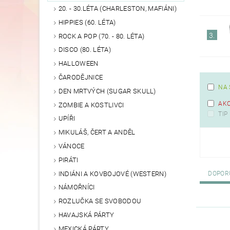
20. - 30.LÉTA (CHARLESTON, MAFIÁNI)
HIPPIES (60. LÉTA)
3.
ROCK A POP (70. - 80. LÉTA)
DISCO (80. LÉTA)
HALLOWEEN
ČARODĚJNICE
NA 
DEN MRTVÝCH (SUGAR SKULL)
AK
ZOMBIE A KOSTLIVCI
TIP
UPÍŘI
MIKULÁŠ, ČERT A ANDĚL
VÁNOCE
PIRÁTI
INDIÁNI A KOVBOJOVÉ (WESTERN)
DOPOR
NÁMOŘNÍCI
ROZLUČKA SE SVOBODOU
HAVAJSKÁ PÁRTY
MEXICKÁ PÁRTY