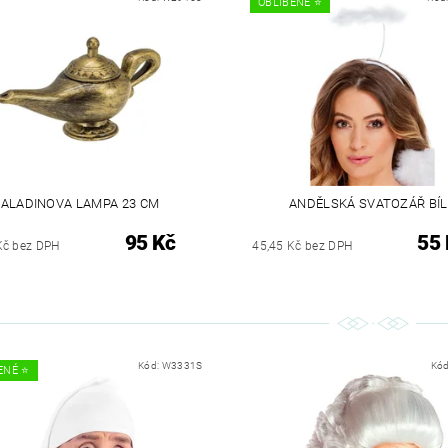
OBLÍBENÉ ⭐️
ALADINOVA LAMPA 23 CM
ANDĚLSKÁ SVATOZÁŘ BÍ
95 Kč
55 
Kč bez DPH
45,45 Kč bez DPH
Kód:
W3331S
Kó
ENÉ ⭐️