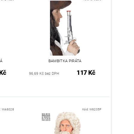
LÁ
BAMBITKA PIRÁTA
Kč
117 Kč
96,69 Kč bez DPH
d:
WA6028
Kód:
W6205F