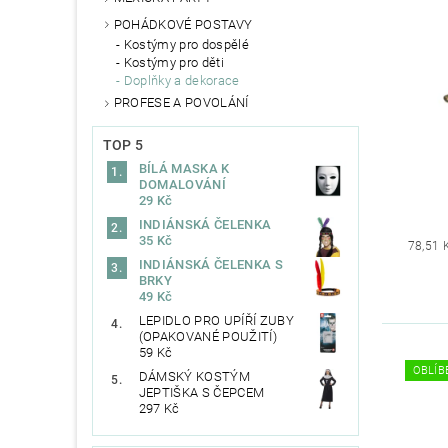
POHÁDKOVÉ POSTAVY
Kostýmy pro dospělé
Kostýmy pro děti
Doplňky a dekorace
PROFESE A POVOLÁNÍ
TOP 5
BÍLÁ MASKA K
DOMALOVÁNÍ
29 Kč
INDIÁNSKÁ ČELENKA
35 Kč
78,51 
INDIÁNSKÁ ČELENKA S
BRKY
49 Kč
LEPIDLO PRO UPÍŘÍ ZUBY
(OPAKOVANÉ POUŽITÍ)
59 Kč
OBLÍB
DÁMSKÝ KOSTÝM
JEPTIŠKA S ČEPCEM
297 Kč