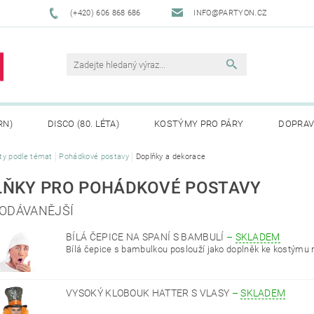
(+420) 606 868 686
INFO@PARTYON.CZ
RN)
DISCO (80. LÉTA)
KOSTÝMY PRO PÁRY
DOPRAV
ty podle témat
Pohádkové postavy
Doplňky a dekorace
CENÍ ZBOŽÍ
REKLAMACE
LŇKY PRO POHÁDKOVÉ POSTAVY
ODÁVANĚJŠÍ
BÍLÁ ČEPICE NA SPANÍ S BAMBULÍ
–
SKLADEM
Bílá čepice s bambulkou poslouží jako doplněk ke kostýmu 
VYSOKÝ KLOBOUK HATTER S VLASY
–
SKLADEM