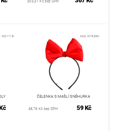
 Kč
367 Kč
303,31 Kč bez DPH
d:
W21118
Kód:
W1926N
DLY
ČELENKA S MAŠLÍ SNĚHURKA
Kč
59 Kč
48,76 Kč bez DPH