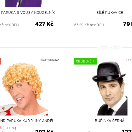
Á PARUKA S VOUSY KOUZELNÍK
BÍLÉ RUKAVICE
427 Kč
79 
 Kč bez DPH
65,29 Kč bez DPH
Kód:
WC6346
Kód
OBLÍBENÉ ⭐️
ND PARUKA KUDRLINY ANDĚL
BUŘINKA ČERNÁ
č
(–11 %)