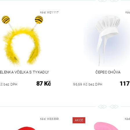
Kód:
W21117
Kó
ELENKA VČELKA S TYKADLY
ČEPEC CHŮVA
87 Kč
117
Kč bez DPH
96,69 Kč bez DPH
Kód:
W3339R
Kód
AKCE