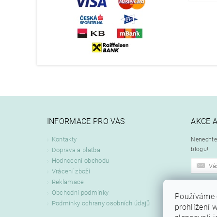
INFORMACE PRO VÁS
AKCE 
Kontakty
Nenechte 
blogu!
Doprava a platba
Hodnocení obchodu
Vrácení zboží
Reklamace
Odeslán
Obchodní podmínky
Používáme 
zpracová
Podmínky ochrany osobních údajů
prohlížení 