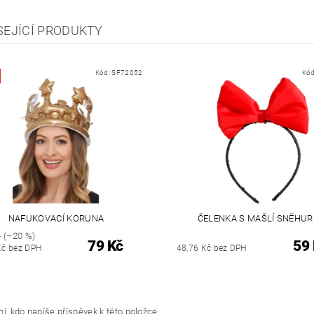
SEJÍCÍ PRODUKTY
Kód:
SF72052
Kó
NAFUKOVACÍ KORUNA
ČELENKA S MAŠLÍ SNĚHU
č
(–20 %)
79 Kč
59
Kč bez DPH
48,76 Kč bez DPH
í, kdo napíše příspěvek k této položce.