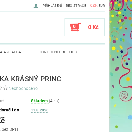
|
CZK
PŘIHLÁŠENÍ
REGISTRACE
EUR
0
0 Kč
A A PLATBA
HODNOCENÍ OBCHODU
KA KRÁSNÝ PRINC
Neohodnoceno
st
Skladem
(4 ks)
oručit do
11.8.2026
Kč
195,87 Kč bez DPH