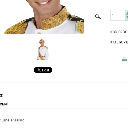
KÓD PROD
KATEGORI
ZE
CENÍ
:
umělé vlákno