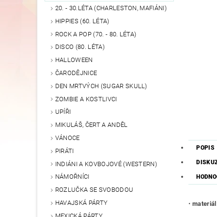
20. - 30.LÉTA (CHARLESTON, MAFIÁNI)
HIPPIES (60. LÉTA)
ROCK A POP (70. - 80. LÉTA)
DISCO (80. LÉTA)
HALLOWEEN
ČARODĚJNICE
DEN MRTVÝCH (SUGAR SKULL)
ZOMBIE A KOSTLIVCI
UPÍŘI
MIKULÁŠ, ČERT A ANDĚL
VÁNOCE
POPIS
PIRÁTI
DISKU
INDIÁNI A KOVBOJOVÉ (WESTERN)
NÁMOŘNÍCI
HODNO
ROZLUČKA SE SVOBODOU
HAVAJSKÁ PÁRTY
•
materiál
MEXICKÁ PÁRTY