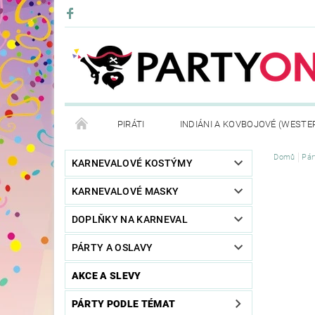
PIRÁTI
INDIÁNI A KOVBOJOVÉ (WESTE
Domů
Pár
KONTAKTY
OBCHODNÍ PODMÍNKY
VRÁ
KARNEVALOVÉ KOSTÝMY
KARNEVALOVÉ MASKY
DOPLŇKY NA KARNEVAL
PÁRTY A OSLAVY
AKCE A SLEVY
PÁRTY PODLE TÉMAT