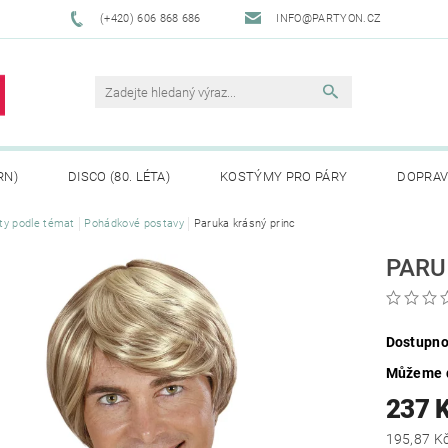
(+420) 606 868 686
INFO@PARTYON.CZ
RN)
DISCO (80. LÉTA)
KOSTÝMY PRO PÁRY
DOPRAV
ty podle témat
Pohádkové postavy
Paruka krásný princ
CENÍ ZBOŽÍ
REKLAMACE
PARU
Dostupno
Můžeme d
237 