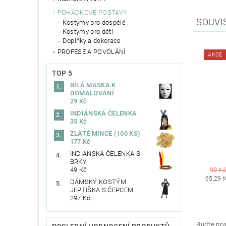
POHÁDKOVÉ POSTAVY
SOUVI
Kostýmy pro dospělé
Kostýmy pro děti
Doplňky a dekorace
PROFESE A POVOLÁNÍ
AKCE
TOP 5
BÍLÁ MASKA K
DOMALOVÁNÍ
29 Kč
INDIÁNSKÁ ČELENKA
35 Kč
ZLATÉ MINCE (100 KS)
177 Kč
INDIÁNSKÁ ČELENKA S
BRKY
99 K
49 Kč
65,29 
DÁMSKÝ KOSTÝM
JEPTIŠKA S ČEPCEM
297 Kč
Buďte prvn