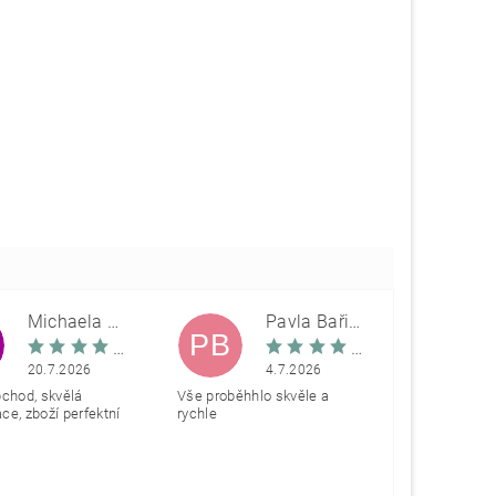
Michaela Škovranová
Pavla Bařinová
PB
20.7.2026
4.7.2026
bchod, skvělá
Vše proběhhlo skvěle a
e, zboží perfektní
rychle