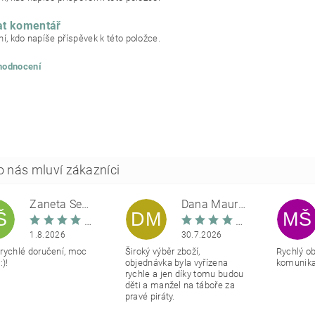
at komentář
í, kdo napíše příspěvek k této položce.
 hodnocení
Žaneta Šemberová
Dana Maurerová
Š
DM
MŠ
1.8.2026
30.7.2026
rychlé doručení, moc
Široký výběr zboží,
Rychlý o
:)!
objednávka byla vyřízena
komunikac
rychle a jen díky tomu budou
děti a manžel na táboře za
pravé piráty.