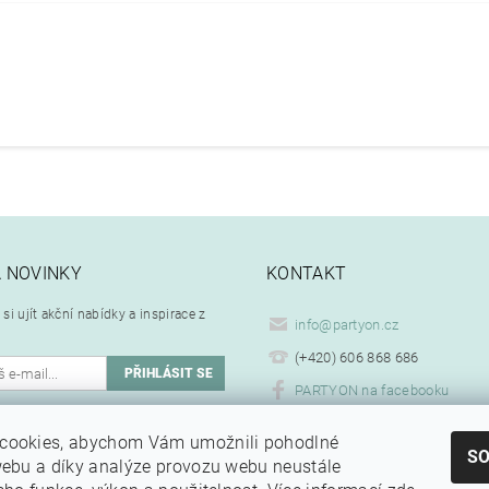
A NOVINKY
KONTAKT
si ujít akční nabídky a inspirace z
info
@
partyon.cz
(+420) 606 868 686
PARTYON na facebooku
ím emailu souhlasíte se
cookies, abychom Vám umožnili pohodlné
.
ním osobních údajů
S
webu a díky analýze provozu webu neustále